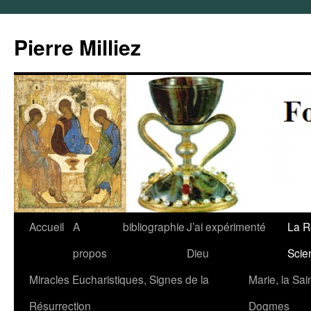
Pierre Milliez
Accueil
A
bibliographie
J’ai expérimenté
La R
propos
Dieu
Scie
Miracles Eucharistiques, Signes de la
Marie, la Sai
Résurrection
Dogmes