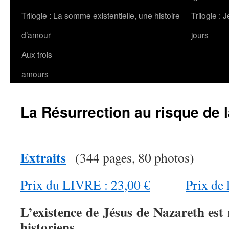
Trilogie : La somme existentielle, une histoire
Trilogie : 
d’amour
jours
Aux trois
amours
La Résurrection au risque de 
Extraits
(344 pages, 80 photos)
Prix du LIVRE : 23,00 €
Prix de
L’existence de Jésus de Nazareth est
historiens.